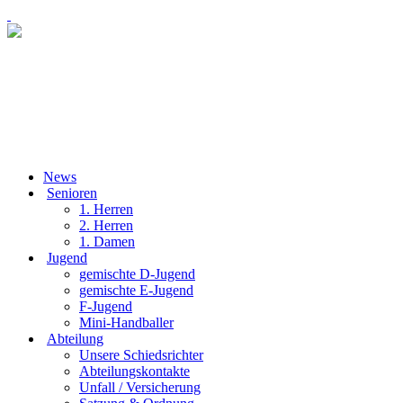
News
Senioren
1. Herren
2. Herren
1. Damen
Jugend
gemischte D-Jugend
gemischte E-Jugend
F-Jugend
Mini-Handballer
Abteilung
Unsere Schiedsrichter
Abteilungskontakte
Unfall / Versicherung