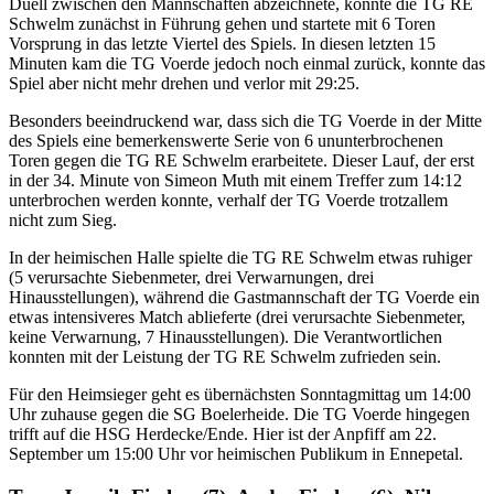
Duell zwischen den Mannschaften abzeichnete, konnte die TG RE
Schwelm zunächst in Führung gehen und startete mit 6 Toren
Vorsprung in das letzte Viertel des Spiels. In diesen letzten 15
Minuten kam die TG Voerde jedoch noch einmal zurück, konnte das
Spiel aber nicht mehr drehen und verlor mit 29:25.
Besonders beeindruckend war, dass sich die TG Voerde in der Mitte
des Spiels eine bemerkenswerte Serie von 6 ununterbrochenen
Toren gegen die TG RE Schwelm erarbeitete. Dieser Lauf, der erst
in der 34. Minute von Simeon Muth mit einem Treffer zum 14:12
unterbrochen werden konnte, verhalf der TG Voerde trotzallem
nicht zum Sieg.
In der heimischen Halle spielte die TG RE Schwelm etwas ruhiger
(5 verursachte Siebenmeter, drei Verwarnungen, drei
Hinausstellungen), während die Gastmannschaft der TG Voerde ein
etwas intensiveres Match ablieferte (drei verursachte Siebenmeter,
keine Verwarnung, 7 Hinausstellungen). Die Verantwortlichen
konnten mit der Leistung der TG RE Schwelm zufrieden sein.
Für den Heimsieger geht es übernächsten Sonntagmittag um 14:00
Uhr zuhause gegen die SG Boelerheide. Die TG Voerde hingegen
trifft auf die HSG Herdecke/Ende. Hier ist der Anpfiff am 22.
September um 15:00 Uhr vor heimischen Publikum in Ennepetal.