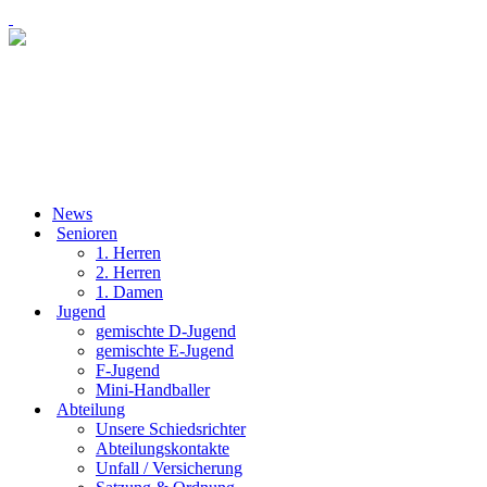
News
Senioren
1. Herren
2. Herren
1. Damen
Jugend
gemischte D-Jugend
gemischte E-Jugend
F-Jugend
Mini-Handballer
Abteilung
Unsere Schiedsrichter
Abteilungskontakte
Unfall / Versicherung